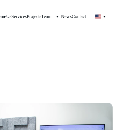
ome
Us
Services
Projects
Team
News
Contact